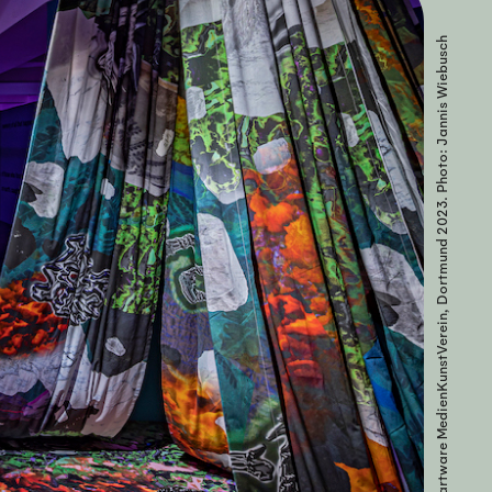
Jana Kerima Stolzer & Lex Rütten at HMKV Hartware MedienKunstVerein, Dortmund 2023. Photo: Jannis Wiebusch