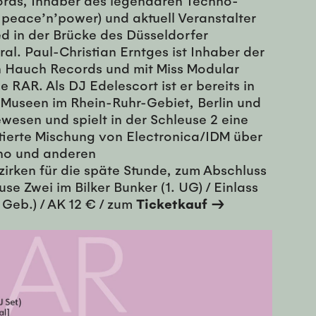
ords, Inhaber des legendären Techno-
 peace’n’power) und aktuell Veranstalter
d in der Brücke des Düsseldorfer
al. Paul-Christian Erntges ist Inhaber der
on Hauch Records und mit Miss Modular
 RAR. Als DJ Edelescort ist er bereits in
 Museen im Rhein-Ruhr-Gebiet, Berlin und
wesen und spielt in der Schleuse 2 eine
ntierte Mischung von Electronica/IDM über
no und anderen
irken für die späte Stunde, zum Abschluss
se Zwei im Bilker Bunker (1. UG) / Einlass
. Geb.) / AK 12 € / zum
Ticketkauf →