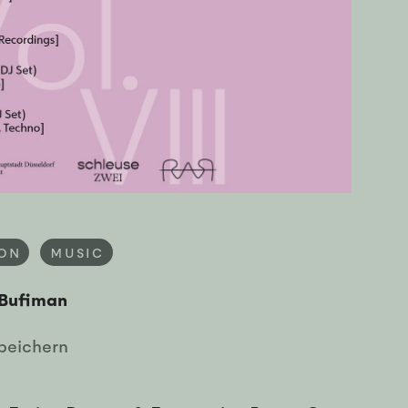
ION
MUSIC
 Bufiman
peichern