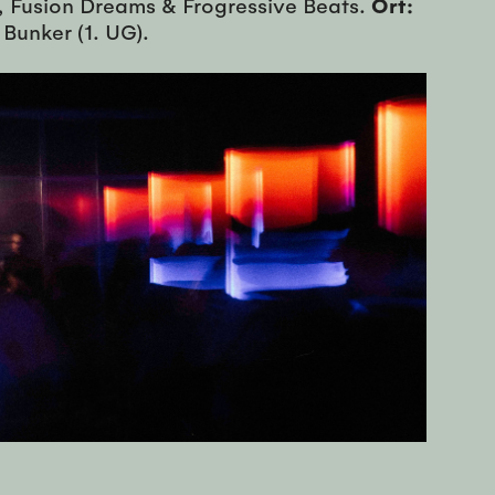
 Fusion Dreams & Frogressive Beats.
Ort:
 Bunker (1. UG).