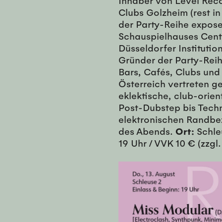
Inhaber von Level Rec
Clubs Golzheim (rest in
der Party-Reihe expose
Schauspielhauses Centr
Düsseldorfer Instituti
Gründer der Party-Reihe
Bars, Cafés, Clubs und
Österreich vertreten ge
eklektische, club-orie
Post-Dubstep bis Tech
elektronischen Randbez
des Abends.
Ort:
Schleu
19 Uhr / VVK 10 € (zzgl