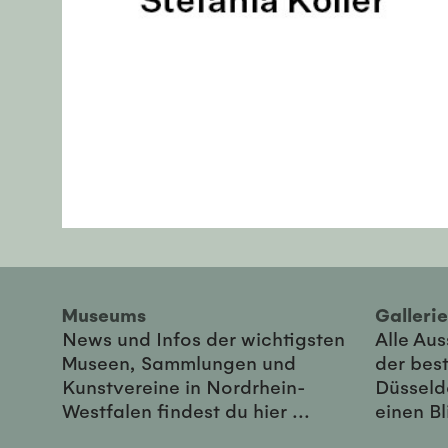
Museums
Galler
News und Infos der wichtigsten
Alle Au
Museen, Sammlungen und
der best
Kunstvereine in Nordrhein-
Düsseld
Westfalen findest du hier ...
einen Bl