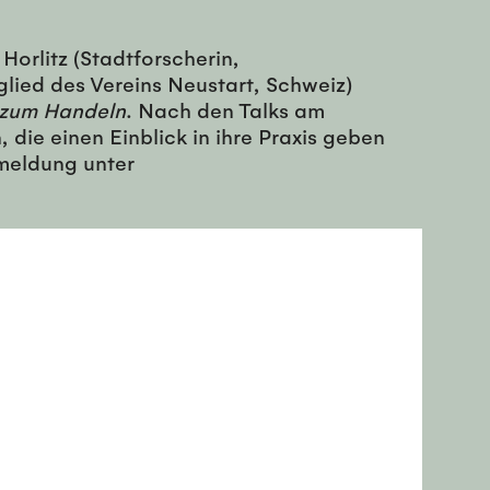
Horlitz (Stadtforscherin,
glied des Vereins Neustart, Schweiz)
zum Handeln
. Nach den Talks am
die einen Einblick in ihre Praxis geben
meldung unter