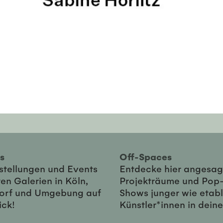
ies
Off-Spaces
sstellungen und Events
Entdecke hier angesag
en Galerien in Köln,
Projekträume und Pop
orf und Umgebung auf
Shows junger wie etabl
ick!
Künstler*innen in dein