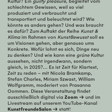
Kultur? Ein
guilty pleasure,
begleitet vom
schlechtem Gewissen, weil so viel
produziert und verbraucht und
transportiert und beleuchtet wird? Wie
könnte es anders gehen? Und was braucht
es dafür? Zum Auftakt der Reihe
Kunst &
Klima
im Rahmen von
KunstBewusst
soll es
um Visionen gehen, aber genauso ums
Konkrete. Wofür lohnt es sich, Dinge neu
zu denken? Und wie kann eine
grüne
Kultur
aussehen, nicht irgendwann, sondern
gleich, in 2025?… Es ist Zeit für Klartext,
Zeit zu reden – mit Nicola Bramkamp,
Stefan Charles, Miriam Szwast, William
Wolfgramm, moderiert von Prasanna
Oommen. Diese Veranstaltung findet
ausschließlich digital via
Zoom →
und im
Livestream auf unserem YouTube-Kanal
KunstfreundeSalon →
statt!