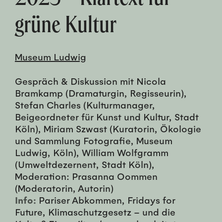
grüne Kultur
Museum Ludwig
Gespräch & Diskussion mit Nicola
Bramkamp (Dramaturgin, Regisseurin),
Stefan Charles (Kulturmanager,
Beigeordneter für Kunst und Kultur, Stadt
Köln), Miriam Szwast (Ku­ra­torin, Ökolo­gie
und Samm­lung Fo­to­gra­fie, Museum
Ludwig, Köln), William Wolfgramm
(Umweltdezernent, Stadt Köln),
Moderation: Prasanna Oommen
(Moderatorin, Autorin)
Info:
Pariser Abkommen, Fridays for
Future, Klimaschutzgesetz – und die