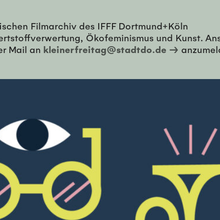
ischen Filmarchiv des IFFF Dortmund+Köln
ertstoffverwertung, Ökofeminismus und Kunst. An
er Mail an
kleinerfreitag@stadtdo.de →
anzumeld