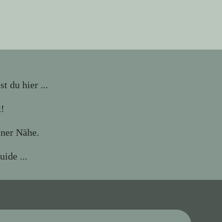
 du hier ...
k!
iner Nähe.
ide ...