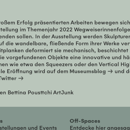
roßem Erfolg präsentierten Arbeiten bewegen sich 
sstellung im Themenjahr 2022 Wegweiserinnenfolgen
nden sollen. In der Ausstellung werden Skulpturen,
f die wandelbare, fließende Form ihrer Werke verw
planken deformiert sie mechanisch, beschichtet si
 die vorgefundenen Objekte eine innovative und h
men wie etwa den Squeezers oder den Vertical Hig
ale Eröffnung wird auf dem
Museumsblog →
und d
Twitter →
ies
Off-Spaces
sstellungen und Events
Entdecke hier angesag