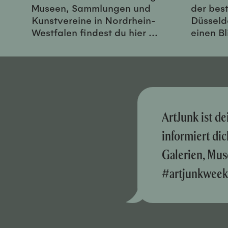
Museen, Sammlungen und
der best
Kunstvereine in Nordrhein-
Düsseld
Westfalen findest du hier ...
einen Bl
ArtJunk ist d
informiert di
Galerien, Mus
#artjunkweek