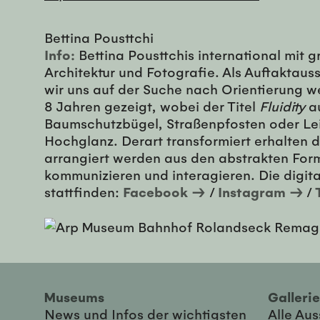
Bettina Pousttchi
Info:
Bettina Pousttchis international mit g
Architektur und Fotografie. Als Auftaktau
wir uns auf der Suche nach Orientierung we
8 Jahren gezeigt, wobei der Titel
Fluidity
au
Baumschutzbügel, Straßenpfosten oder Leit
Hochglanz. Derart transformiert erhalten
arrangiert werden aus den abstrakten For
kommunizieren und interagieren. Die digit
stattfinden:
Facebook →
/
Instagram →
/
Museums
Galler
News und Infos der wichtigsten
Alle Au