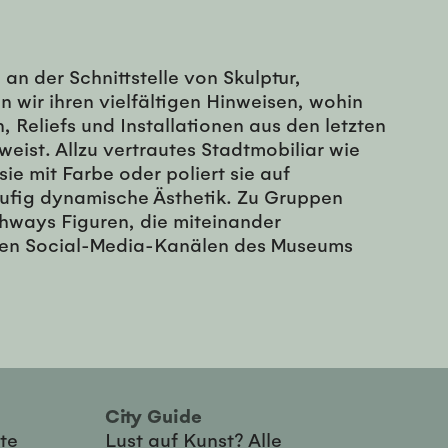
an der Schnittstelle von Skulptur,
 wir ihren vielfältigen Hinweisen, wohin
 Reliefs und Installationen aus den letzten
eist. Allzu vertrautes Stadtmobiliar wie
e mit Farbe oder poliert sie auf
äufig dynamische Ästhetik. Zu Gruppen
hways Figuren, die miteinander
en Social-Media-Kanälen des Museums
City Guide
te
Lust auf Kunst? Alle