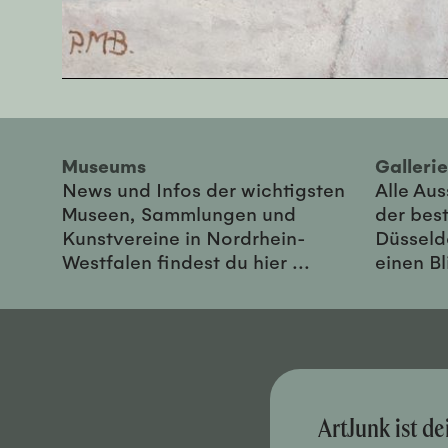
Museums
Galler
News und Infos der wichtigsten
Alle Au
Museen, Sammlungen und
der best
Kunstvereine in Nordrhein-
Düsseld
Westfalen findest du hier ...
einen Bl
ArtJunk ist d