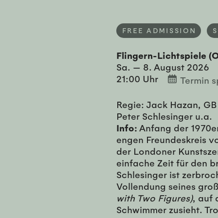
FREE ADMISSION
Flingern-Lichtspiele (
Sa. — 8. August 2026
21:00 Uhr
Termin s
Regie: Jack Hazan, GB
Peter Schlesinger u.a.
Info:
Anfang der 1970e
engen Freundeskreis vo
der Londoner Kunstszene
einfache Zeit für den b
Schlesinger ist zerbroc
Vollendung seines gr
with Two Figures)
, auf
Schwimmer zusieht. Tr