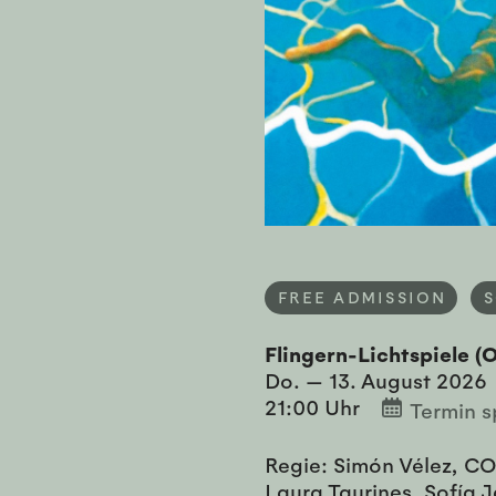
FREE ADMISSION
Flingern-Lichtspiele 
Do. — 13. August 2026
21:00 Uhr
Termin s
Regie: Simón Vélez, CO
Laura Taurines, Sofía J