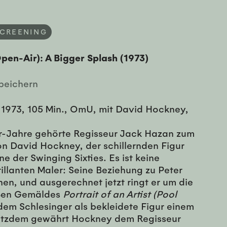
SCREENING
Open-Air): A Bigger Splash (1973)
peichern
 1973, 105 Min., OmU, mit David Hockney,
r-Jahre gehörte Regisseur Jack Hazan zum
n David Hockney, der schillernden Figur
 der Swinging Sixties. Es ist keine
rillanten Maler: Seine Beziehung zu Peter
hen, und ausgerechnet jetzt ringt er um die
oßen Gemäldes
Portrait of an Artist
(Pool
 dem Schlesinger als bekleidete Figur einem
otzdem gewährt Hockney dem Regisseur