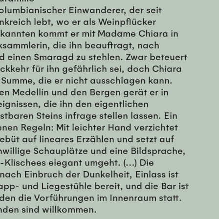
olumbianischer Einwanderer, der seit
nkreich lebt, wo er als Weinpflücker
Bekannten kommt er mit Madame Chiara in
sammlerin, die ihn beauftragt, nach
d einen Smaragd zu stehlen. Zwar beteuert
kkehr für ihn gefährlich sei, doch Chiara
r Summe, die er nicht ausschlagen kann.
n Medellín und den Bergen gerät er in
ignissen, die ihn den eigentlichen
baren Steins infrage stellen lassen. Ein
nen Regeln: Mit leichter Hand verzichtet
ebüt auf lineares Erzählen und setzt auf
nwillige Schauplätze und eine Bildsprache,
-Klischees elegant umgeht. (…) Die
nach Einbruch der Dunkelheit, Einlass ist
app- und Liegestühle bereit, und die Bar ist
nden die Vorführungen im Innenraum statt.
penden sind willkommen.