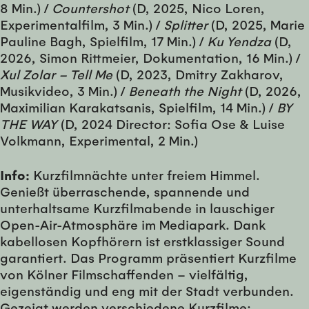
8 Min.) /
Countershot
(D, 2025, Nico Loren,
Experimentalfilm, 3 Min.) /
Splitter
(D, 2025, Marie
Pauline Bagh, Spielfilm, 17 Min.) /
Ku Yendza
(D,
2026, Simon Rittmeier, Dokumentation, 16 Min.) /
Xul Zolar – Tell Me
(D, 2023, Dmitry Zakharov,
Musikvideo, 3 Min.) /
Beneath the Night
(D, 2026,
Maximilian Karakatsanis, Spielfilm, 14 Min.) /
BY
THE WAY
(D, 2024 Director: Sofia Ose & Luise
Volkmann, Experimental, 2 Min.)
Info:
Kurzfilmnächte unter freiem Himmel.
Genießt überraschende, spannende und
unterhaltsame Kurzfilmabende in lauschiger
Open-Air-Atmosphäre im Mediapark. Dank
kabellosen Kopfhörern ist erstklassiger Sound
garantiert. Das Programm präsentiert Kurzfilme
von Kölner Filmschaffenden – vielfältig,
eigenständig und eng mit der Stadt verbunden.
Gezeigt werden verschiedene Kurzfilme: