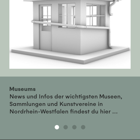
Museums
News und Infos der wichtigsten Museen,
Sammlungen und Kunstvereine in
Nordrhein-Westfalen findest du hier ...