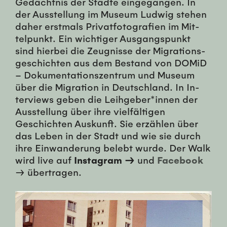
Gedächt­nis der Städte einge­gan­gen. In
der Auss­tel­lung im Mu­se­um Lud­wig ste­hen
da­her er­st­mals Pri­vat­fo­to­gra­fien im Mit­
telpunkt. Ein wichtiger Aus­gangspunkt
sind hi­er­bei die Zeug­nisse der Mi­gra­tions­
geschicht­en aus dem Be­s­tand von DO­MiD
– Doku­men­ta­tion­szen­trum und Mu­se­um
über die Mi­gra­tion in Deutsch­land. In In­
ter­views geben die Lei­hge­ber*in­nen der
Auss­tel­lung über ihre vielfälti­gen
Geschicht­en Auskunft. Sie erzählen über
das Leben in der Stadt und wie sie durch
ihre Ein­wan­derung belebt wurde. Der Walk
wird live auf
Instagram →
und
Facebook
→
übertragen.