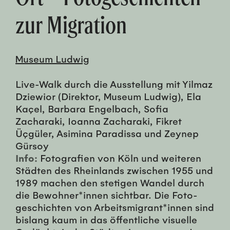
zur Mi­gra­tion
Museum Ludwig
Live-Walk durch die Ausstellung mit Yilmaz
Dziewior (Direktor, Museum Ludwig), Ela
Kaçel, Barbara Engelbach, Sofia
Zacharaki, Ioanna Zacharaki, Fikret
Üçgüler, Asimina Paradissa und Zeynep
Gürsoy
Info:
Fo­to­gra­fien von Köln und weit­eren
Städten des Rhein­lands zwischen 1955 und
1989 machen den steti­gen Wan­del durch
die Be­woh­n­er*in­nen sicht­bar. Die Fo­to­
geschicht­en von Ar­beits­mi­grant*in­nen sind
bis­lang kaum in das öf­fentliche vi­suelle