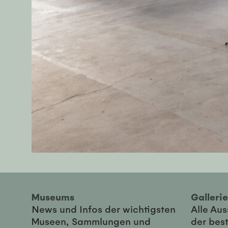
Museums
Galler
News und Infos der wichtigsten
Alle Au
Museen, Sammlungen und
der best