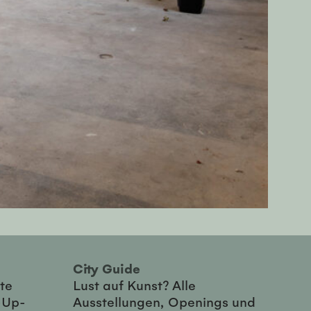
City Guide
te
Lust auf Kunst? Alle
-Up-
Ausstellungen, Openings und