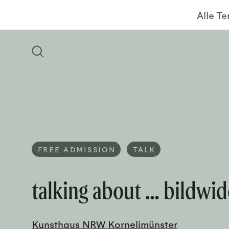
Alle T
FREE ADMISSION
TALK
talking about … bildwid
Kunsthaus NRW Kornelimünster