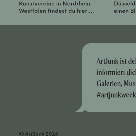
Kunstvereine in Nordrhein-
Düsseld
Westfalen findest du hier ...
einen Bl
ArtJunk ist d
informiert di
Galerien, Mus
#artjunkweek
© ArtJunk 2026