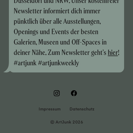
Düsseldorf und NRW. Unser kostenfreier
Newsletter informiert dich immer
pünktlich über alle Ausstellungen,
Openings und Events der besten
Galerien, Museen und Off-Spaces in
deiner Nähe. Zum Newsletter geht’s
hier
!
#artjunk #artjunkweekly
Impressum
Datenschutz
© ArtJunk 2026