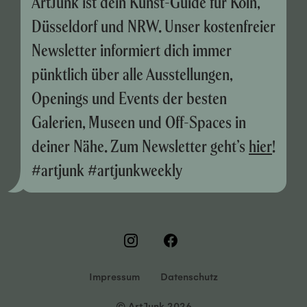
ArtJunk ist dein Kunst-Guide für Köln,
Düsseldorf und NRW. Unser kostenfreier
Newsletter informiert dich immer
pünktlich über alle Ausstellungen,
Openings und Events der besten
Galerien, Museen und Off-Spaces in
deiner Nähe. Zum Newsletter geht’s
hier
!
#artjunk #artjunkweekly
Impressum
Datenschutz
© ArtJunk 2026