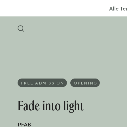
Alle T
FREE ADMISSION
OPENING
Fade into light
PFAB