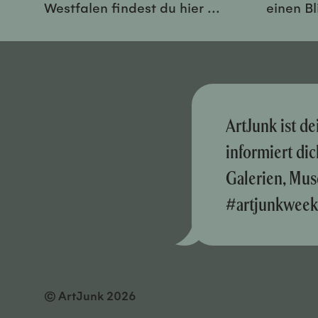
Westfalen findest du hier ...
einen Bl
ArtJunk ist d
informiert di
Galerien, Mus
#artjunkweek
© ArtJunk 2026