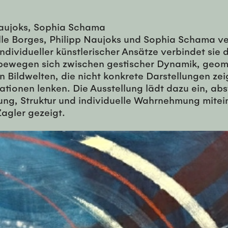
Naujoks, Sophia Schama
e Borges, Philipp Naujoks und Sophia Schama ver
 individueller künstlerischer Ansätze verbindet si
ewegen sich zwischen gestischer Dynamik, geomet
n Bildwelten, die nicht konkrete Darstellungen ze
tionen lenken. Die Ausstellung lädt dazu ein, abst
g, Struktur und individuelle Wahrnehmung miteinan
gler gezeigt.