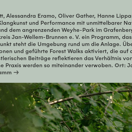
t, Alessandra Eramo, Oliver Gather, Hanne Lippard
Klangkunst und Performance mit unmittelbarer Nat
nd dem angrenzenden Weyhe-Park im Grafenberger
reis Jan-Wellem-Brunnen e. V. ein Programm, das
unkt steht die Umgebung rund um die Anlage. Über
nen und geführte Forest Walks aktiviert, die auf 
stlerischen Beiträge reflektieren das Verhältnis
he Praxis werden so miteinander verwoben.
Ort:
Ja
ramm →