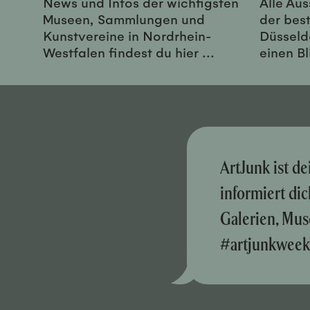
News und Infos der wichtigsten
Alle Au
Museen, Sammlungen und
der best
Kunstvereine in Nordrhein-
Düsseld
Westfalen findest du hier ...
einen Bl
ArtJunk ist d
informiert di
Galerien, Mus
#artjunkweek