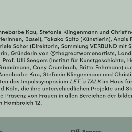
nnebarbe Kau, Stefanie Klingenmann und Christin
lerinnen, Basel), Takako Saito (Künstlerin), Ana
Gabriele Schor (Direktorin, Sammlung VERBUND mit
torin, Gründerin von @thegreatwomenartists, Londo
rof. Ulli Seegers (Institut für Kunstgeschichte, 
 Grundmann, Cony Crumbach, Britta Fehrmann) u.
 Annebarbe Kau, Stefanie Klingenmann und Christin
lten das Impulssymposium
LET`s TALK
im Haus für
 Köln, die ihre unterschiedlichen Projekte und St
e Präsenz von Frauen in allen Bereichen der bilde
on Hombroich 12.
ies
Off-Spaces