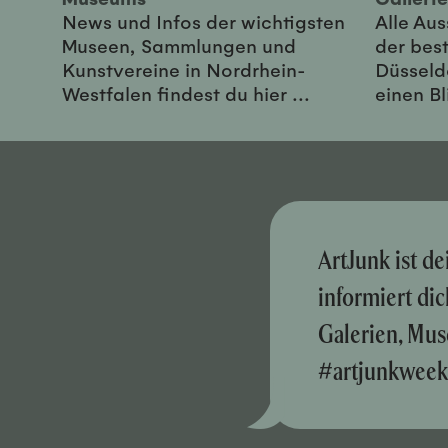
News und Infos der wichtigsten
Alle Au
Museen, Sammlungen und
der best
Kunstvereine in Nordrhein-
Düsseld
Westfalen findest du hier ...
einen Bl
ArtJunk ist d
informiert di
Galerien, Mus
#artjunkweek