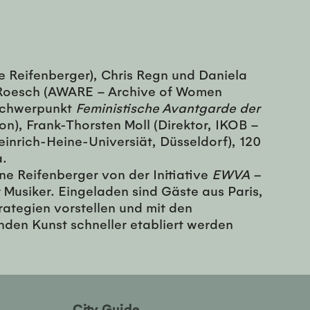
e Reifenberger), Chris Regn und Daniela
is Roesch (AWARE – Archive of Women
 Schwerpunkt
Feministische Avantgarde der
n), Frank-Thorsten Moll (Direktor, IKOB –
Heinrich-Heine-Universiät, Düsseldorf), 120
a.
e Reifenberger von der Initiative
EWVA –
 Musiker. Eingeladen sind Gäste aus Paris,
rategien vorstellen und mit den
nden Kunst schneller etabliert werden
City Guide