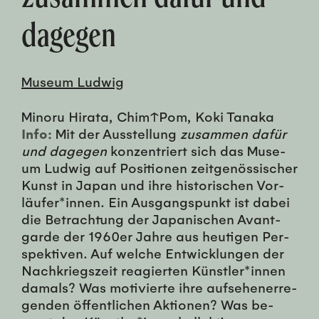
dagegen
Museum Ludwig
Minoru Hirata, Chim↑Pom, Ko­ki Ta­na­ka
Info:
Mit der Auss­tel­lung
zusam­men dafür
und dage­gen
konzen­tri­ert sich das Mu­se­
um Lud­wig auf Po­si­tio­nen zeit­genös­sisch­er
Kunst in Ja­pan und ihre his­torischen Vor­
läufer*in­nen. Ein Ausgangspunkt ist dabei
die Be­trach­tung der Ja­panischen Avant­
garde der 1960er Jahre aus heu­ti­gen Per­
spek­tiv­en. Auf welche En­twick­lun­gen der
Nachkriegszeit reagierten Kün­stler*in­nen
da­mals? Was mo­tivierte ihre auf­se­hen­er­re­
gen­den öf­fentlichen Ak­tio­nen? Was be­