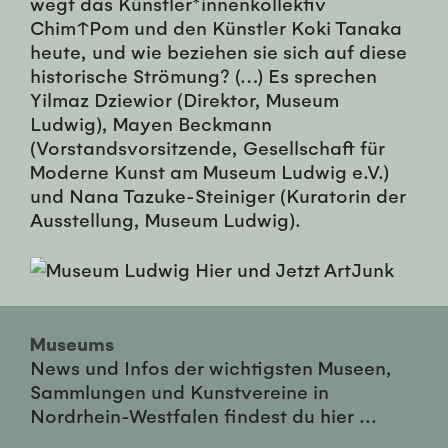
wegt das Kün­stler*in­nenkollek­tiv
Chim↑Pom und den Kün­stler Ko­ki Ta­na­ka
heute, und wie bezie­hen sie sich auf diese
his­torische Strö­mung? (…) Es sprechen
Yilmaz Dziewior (Direktor, Museum
Ludwig), Mayen Beckmann
(Vorstandsvorsitzende, Gesellschaft für
Moderne Kunst am Museum Ludwig e.V.)
und Nana Tazuke-Steiniger (Kuratorin der
Ausstellung, Museum Ludwig).
Museums
News und Infos der wichtigsten Museen,
Sammlungen und Kunstvereine in
Nordrhein-Westfalen findest du hier ...