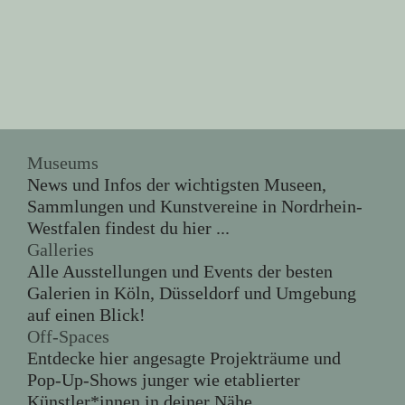
Museums
News und Infos der wichtigsten Museen,
Sammlungen und Kunstvereine in Nordrhein-
Westfalen findest du hier ...
Galleries
Alle Ausstellungen und Events der besten
Galerien in Köln, Düsseldorf und Umgebung
auf einen Blick!
Off-Spaces
Entdecke hier angesagte Projekträume und
Pop-Up-Shows junger wie etablierter
Künstler*innen in deiner Nähe.