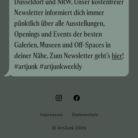
Düsseldorf und NRW. Unser kostenfreier
Newsletter informiert dich immer
pünktlich über alle Ausstellungen,
Openings und Events der besten
Galerien, Museen und Off-Spaces in
deiner Nähe. Zum Newsletter geht’s
hier
!
#artjunk #artjunkweekly
Impressum
Datenschutz
© ArtJunk 2026