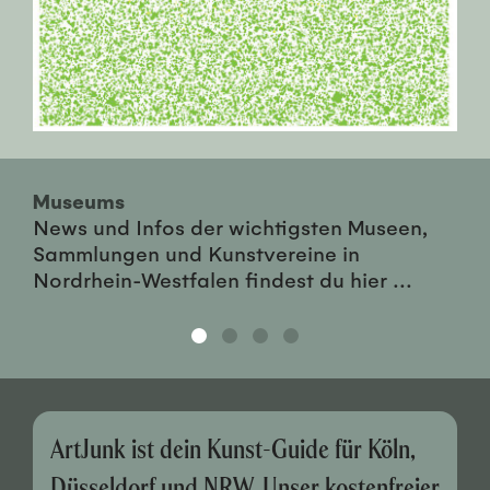
Museums
News und Infos der wichtigsten Museen,
Sammlungen und Kunstvereine in
Nordrhein-Westfalen findest du hier ...
ArtJunk ist dein Kunst-Guide für Köln,
Düsseldorf und NRW. Unser kostenfreier