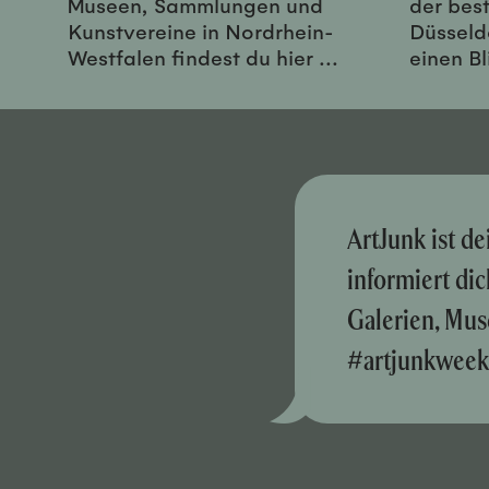
Museen, Sammlungen und
der best
Kunstvereine in Nordrhein-
Düsseld
Westfalen findest du hier ...
einen Bl
ArtJunk ist d
informiert di
Galerien, Mus
#artjunkweek