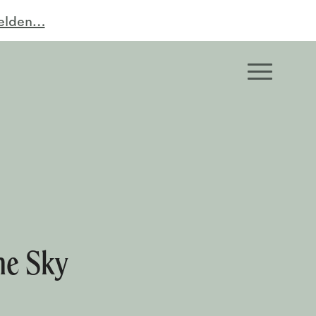
melden…
me Sky