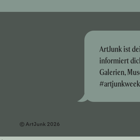
ArtJunk ist d
informiert di
Galerien, Mus
#artjunkweek
© ArtJunk 2026