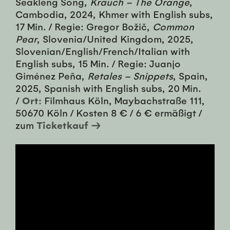
Seakleng Song,
Krauch – The Orange
,
Cambodia, 2024, Khmer with English subs,
17 Min. / Regie: Gregor Božič,
Common
Pear
, Slovenia/United Kingdom, 2025,
Slovenian/English/French/Italian with
English subs, 15 Min. / Regie: Juanjo
Giménez Peña,
Retales – Snippets
, Spain,
2025, Spanish with English subs, 20 Min.
/
Ort:
Filmhaus Köln, Maybachstraße 111,
50670 Köln / Kosten 8 € / 6 € ermäßigt /
zum
Ticketkauf →