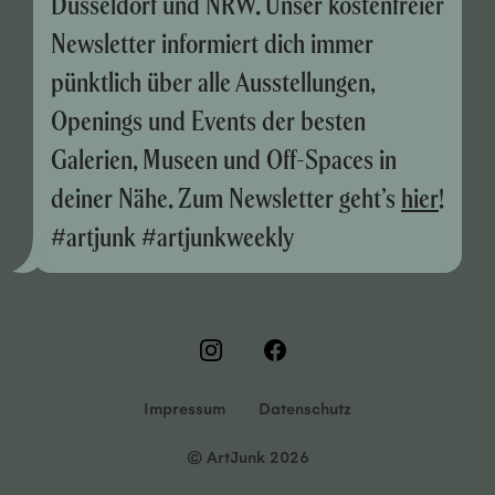
Düsseldorf und NRW. Unser kostenfreier
Newsletter informiert dich immer
pünktlich über alle Ausstellungen,
Openings und Events der besten
Galerien, Museen und Off-Spaces in
deiner Nähe. Zum Newsletter geht’s
hier
!
#artjunk #artjunkweekly
Impressum
Datenschutz
© ArtJunk 2026