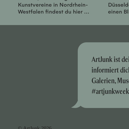
Kunstvereine in Nordrhein-
Düsseld
Westfalen findest du hier ...
einen Bl
ArtJunk ist d
informiert di
Galerien, Mus
#artjunkweek
© ArtJunk 2026