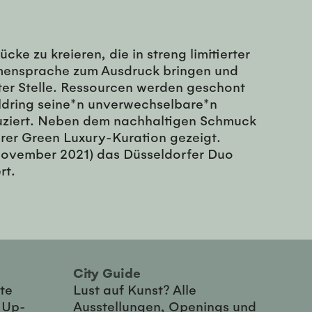
e zu kreieren, die in streng limitierter
rmensprache zum Ausdruck bringen und
ter Stelle. Ressourcen werden geschont
oldring seine*n unverwechselbare*n
oduziert. Neben dem nachhaltigen Schmuck
rer Green Luxury-Kuration gezeigt.
 November 2021) das Düsseldorfer Duo
rt.
City Guide
te
Lust auf Kunst? Alle
-Up-
Ausstellungen, Openings und