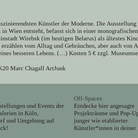
faszinierendsten Künstler der Moderne. Die Ausstellu
a in Wien entsteht, befasst sich in einer monografisch
nstadt Witebsk (im heutigen Belarus) als ältestes Kind
der erzählen vom Alltag und Gebräuchen, aber auch vo
ines besseren Lebens. (…) Kosten 5 € zzgl. Museumsei
es
Off-Spaces
stellungen und Events der
Entdecke hier angesagte
alerien in Köln,
Projekträume und Pop-U
orf und Umgebung auf
junger wie etablierter
ick!
Künstler*innen in deiner