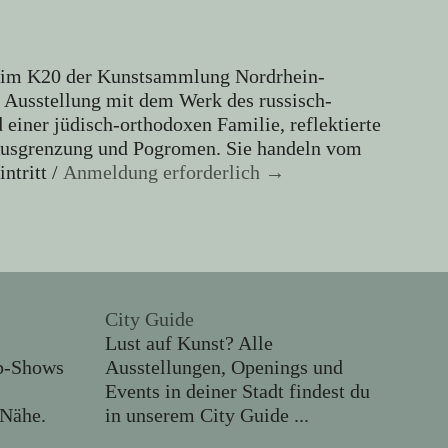
ng im K20 der Kunstsammlung Nordrhein-
en Ausstellung mit dem Werk des russisch-
 einer jüdisch-orthodoxen Familie, reflektierte
n Ausgrenzung und Pogromen. Sie handeln vom
ntritt /
Anmeldung erforderlich →
City Guide
Lust auf Kunst? Alle
p-Shows
Ausstellungen, Openings und
Events in deiner Stadt findest du
 Nähe.
in unserem City Guide ...