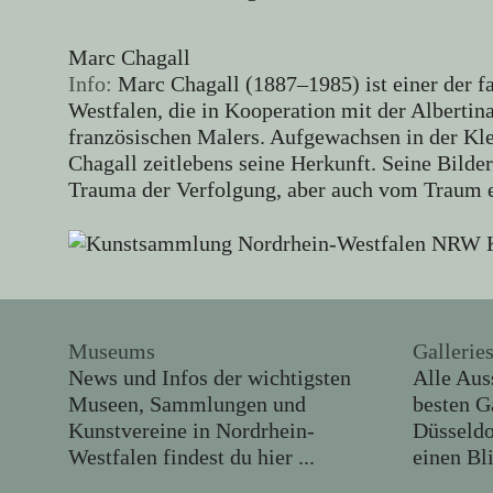
Marc Chagall
Info:
Marc Chagall (1887–1985) ist einer der 
Westfalen, die in Kooperation mit der Albertin
französischen Malers. Aufgewachsen in der Klei
Chagall zeitlebens seine Herkunft. Seine Bil
Trauma der Verfolgung, aber auch vom Traum e
Museums
Galleri
News und Infos der wichtigsten
Alle Aus
Museen, Sammlungen und
besten G
Kunstvereine in Nordrhein-
Düsseld
Westfalen findest du hier ...
einen Bl