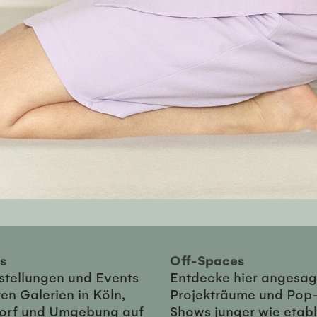
ies
Off-Spaces
sstellungen und Events
Entdecke hier angesag
en Galerien in Köln,
Projekträume und Pop
orf und Umgebung auf
Shows junger wie etabl