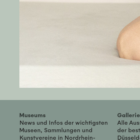
Museums
Galler
News und Infos der wichtigsten
Alle Au
Museen, Sammlungen und
der best
Kunstvereine in Nordrhein-
Düsseld