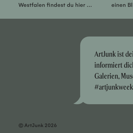
Westfalen findest du hier ...
einen Bl
ArtJunk ist d
informiert di
Galerien, Mus
#artjunkweek
© ArtJunk 2026