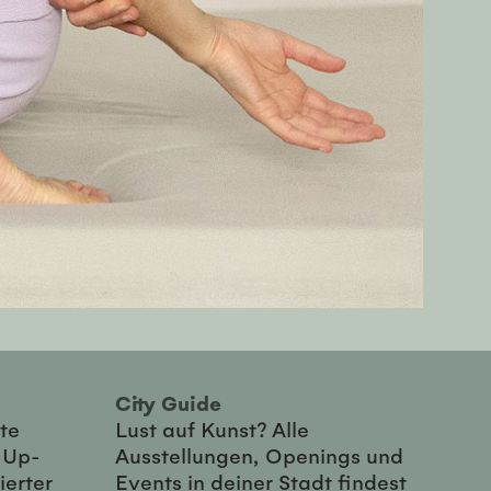
City Guide
te
Lust auf Kunst? Alle
-Up-
Ausstellungen, Openings und
ierter
Events in deiner Stadt findest