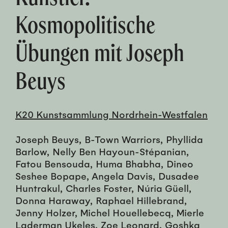
Kosmopolitische
Übungen mit Joseph
Beuys
K20 Kunstsammlung Nordrhein-Westfalen
Joseph Beuys, B-Town Warriors, Phyllida
Barlow, Nelly Ben Hayoun-Stépanian,
Fatou Bensouda, Huma Bhabha, Dineo
Seshee Bopape, Angela Davis, Dusadee
Huntrakul, Charles Foster, Núria Güell,
Donna Haraway, Raphael Hillebrand,
Jenny Holzer, Michel Houellebecq, Mierle
Laderman Ukeles, Zoe Leonard, Goshka