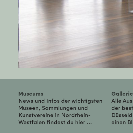
Museums
Galler
News und Infos der wichtigsten
Alle Au
Museen, Sammlungen und
der best
Kunstvereine in Nordrhein-
Düsseld
Westfalen findest du hier ...
einen Bl