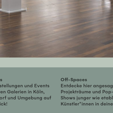
ies
Off-Spaces
sstellungen und Events
Entdecke hier angesag
en Galerien in Köln,
Projekträume und Pop
orf und Umgebung auf
Shows junger wie etabl
ick!
Künstler*innen in dein