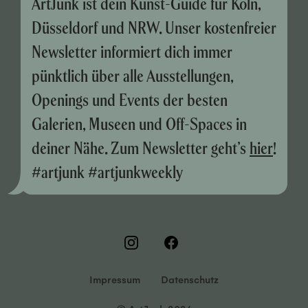
ArtJunk ist dein Kunst-Guide für Köln,
Düsseldorf und NRW. Unser kostenfreier
Newsletter informiert dich immer
pünktlich über alle Ausstellungen,
Openings und Events der besten
Galerien, Museen und Off-Spaces in
deiner Nähe. Zum Newsletter geht’s
hier
!
#artjunk #artjunkweekly
Impressum
Datenschutz