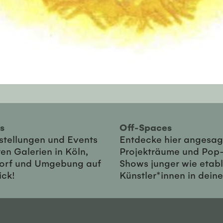
ies
Off-Spaces
sstellungen und Events
Entdecke hier angesag
en Galerien in Köln,
Projekträume und Pop
orf und Umgebung auf
Shows junger wie etabl
ick!
Künstler*innen in dein