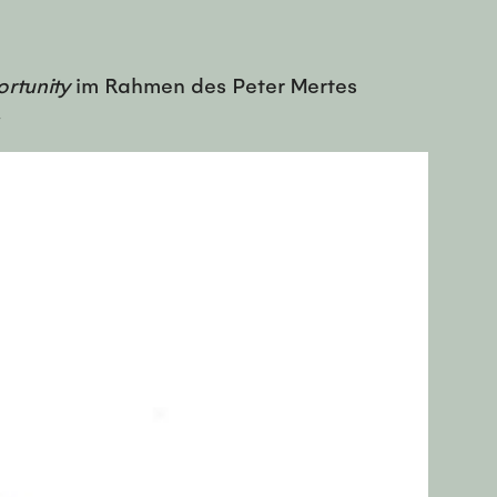
rtunity
im Rahmen des Peter Mertes
.