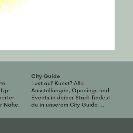
City Guide
te
Lust auf Kunst? Alle
-Up-
Ausstellungen, Openings und
ierter
Events in deiner Stadt findest
er Nähe.
du in unserem City Guide ...