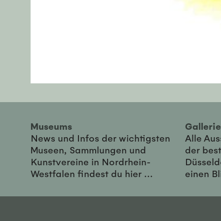
Museums
Galler
News und Infos der wichtigsten
Alle Au
Museen, Sammlungen und
der best
Kunstvereine in Nordrhein-
Düsseld
Westfalen findest du hier ...
einen Bl