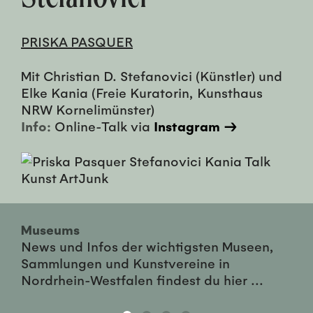
PRISKA PASQUER
Mit Christian D. Stefanovici (Künstler) und
Elke Kania (Freie Kuratorin, Kunsthaus
NRW Kornelimünster)
Info:
Online-Talk via
Instagram
→
Museums
News und Infos der wichtigsten Museen,
Sammlungen und Kunstvereine in
Nordrhein-Westfalen findest du hier ...