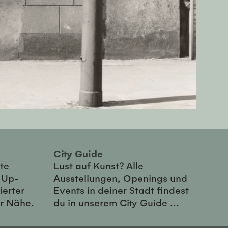
City Guide
te
Lust auf Kunst? Alle
-Up-
Ausstellungen, Openings und
ierter
Events in deiner Stadt findest
er Nähe.
du in unserem City Guide ...