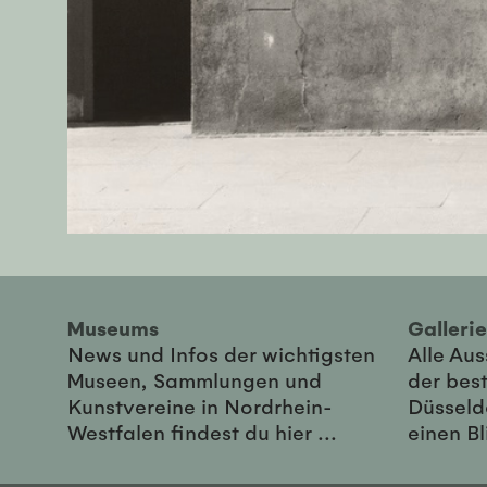
Museums
Galler
News und Infos der wichtigsten
Alle Au
Museen, Sammlungen und
der best
Kunstvereine in Nordrhein-
Düsseld
Westfalen findest du hier ...
einen Bl