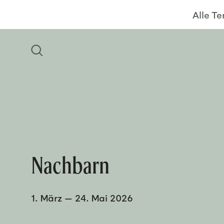
Alle T
Nachbarn
1. März
—
24. Mai 2026