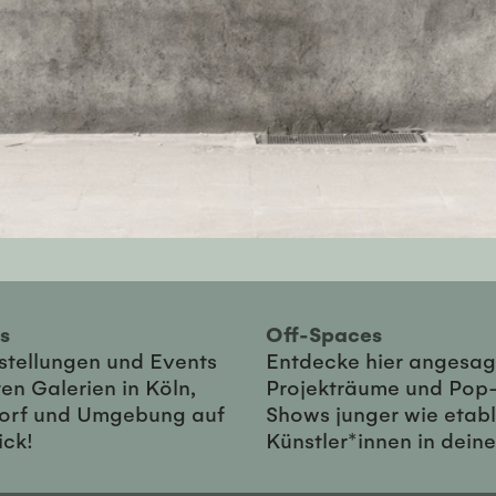
ies
Off-Spaces
sstellungen und Events
Entdecke hier angesag
en Galerien in Köln,
Projekträume und Pop
orf und Umgebung auf
Shows junger wie etabl
ick!
Künstler*innen in dein