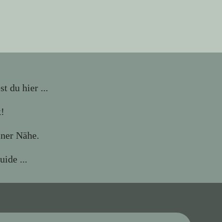
 du hier ...
k!
iner Nähe.
ide ...