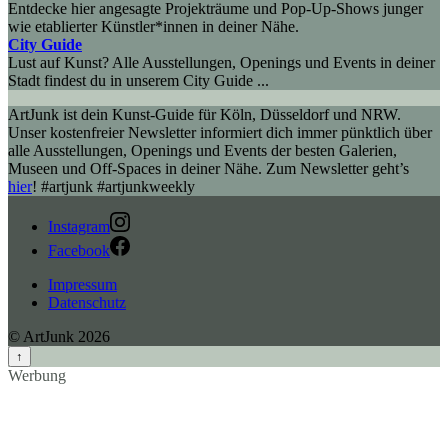
Entdecke hier angesagte Projekträume und Pop-Up-Shows junger
wie etablierter Künstler*innen in deiner Nähe.
City Guide
Lust auf Kunst? Alle Ausstellungen, Openings und Events in deiner
Stadt findest du in unserem City Guide ...
ArtJunk ist dein Kunst-Guide für Köln, Düsseldorf und NRW.
Unser kostenfreier Newsletter informiert dich immer pünktlich über
alle Ausstellungen, Openings und Events der besten Galerien,
Museen und Off-Spaces in deiner Nähe. Zum Newsletter geht’s
hier
! #artjunk #artjunkweekly
Instagram
Facebook
Impressum
Datenschutz
© ArtJunk 2026
↑
Werbung