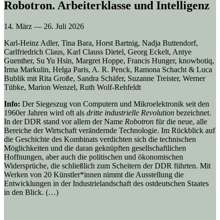
Robotron. Arbeiterklasse und Intelligenz
14. März
—
26. Juli 2026
Karl-Heinz Adler, Tina Bara, Horst Bartnig, Nadja Buttendorf,
Carlfriedrich Claus, Karl Clauss Dietel, Georg Eckelt, Antye
Guenther, Su Yu Hsin, Margret Hoppe, Francis Hunger, knowbotiq,
Irma Markulin, Helga Paris, A. R. Penck, Ramona Schacht & Luca
Bublik mit Rita Große, Sandra Schäfer, Suzanne Treister, Werner
Tübke, Marion Wenzel, Ruth Wolf-Rehfeldt
Info:
Der Siegeszug von Computern und Mikroelektronik seit den
1960er Jahren wird oft als
dritte industrielle Revolution
bezeichnet.
In der DDR stand vor allem der Name
Robotron
für die neue, alle
Bereiche der Wirtschaft verändernde Technologie. Im Rückblick auf
die Geschichte des Kombinats verdichten sich die technischen
Möglichkeiten und die daran geknüpften gesellschaftlichen
Hoffnungen, aber auch die politischen und ökonomischen
Widersprüche, die schließlich zum Scheitern der DDR führten. Mit
Werken von 20 Künstler*innen nimmt die Ausstellung die
Entwicklungen in der Industrielandschaft des ostdeutschen Staates
in den Blick. (…)