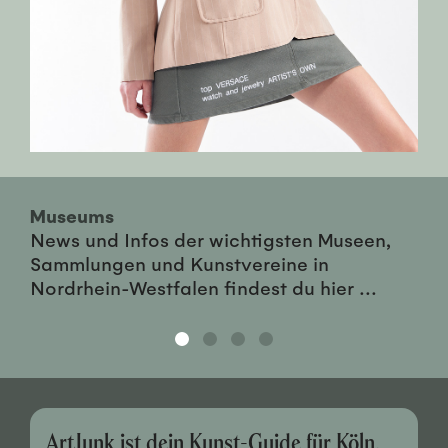
Museums
News und Infos der wichtigsten Museen,
Sammlungen und Kunstvereine in
Nordrhein-Westfalen findest du hier ...
ArtJunk ist dein Kunst-Guide für Köln,