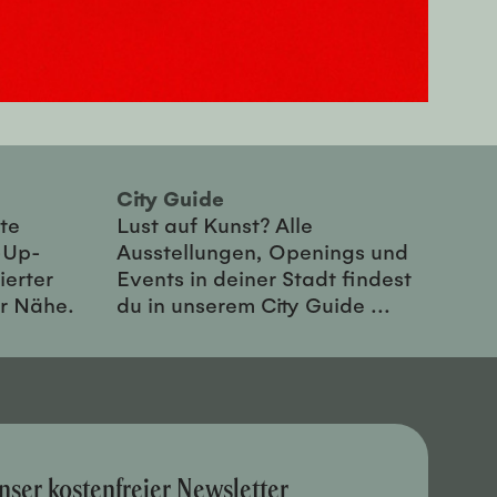
City Guide
te
Lust auf Kunst? Alle
-Up-
Ausstellungen, Openings und
ierter
Events in deiner Stadt findest
er Nähe.
du in unserem City Guide ...
nser kostenfreier Newsletter