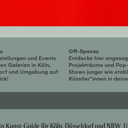
ies
Off-Spaces
sstellungen und Events
Entdecke hier angesag
en Galerien in Köln,
Projekträume und Pop
orf und Umgebung auf
Shows junger wie etabl
ick!
Künstler*innen in dein
ein Kunst-Guide für Köln, Düsseldorf und NRW. U