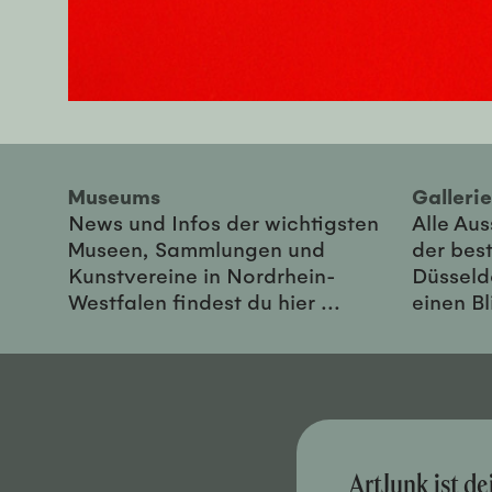
Museums
Galler
News und Infos der wichtigsten
Alle Au
Museen, Sammlungen und
der best
Kunstvereine in Nordrhein-
Düsseld
Westfalen findest du hier ...
einen Bl
ArtJunk ist d