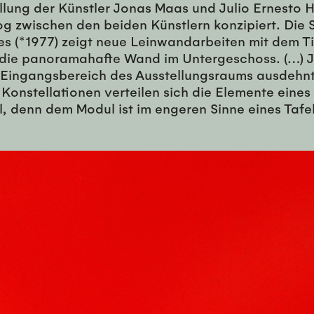
ung der Künstler Jonas Maas und Julio Ernesto He
log zwischen den beiden Künstlern konzipiert. Die 
es (*1977) zeigt neue Leinwandarbeiten mit dem T
f die panoramahafte Wand im Untergeschoss. (…) Jo
 Eingangsbereich des Ausstellungsraums ausdehnt.
 Konstellationen verteilen sich die Elemente ein
el, denn dem Modul ist im engeren Sinne eines Taf