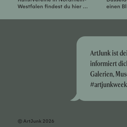
Westfalen findest du hier ...
einen Bl
ArtJunk ist d
informiert di
Galerien, Mus
#artjunkweek
© ArtJunk 2026