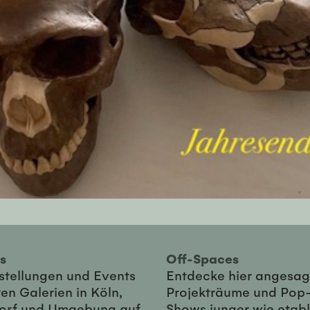
ies
Off-Spaces
sstellungen und Events
Entdecke hier angesag
en Galerien in Köln,
Projekträume und Pop
orf und Umgebung auf
Shows junger wie etabl