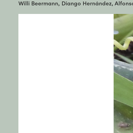
Willi Beermann, Diango Hernández, Alfonso