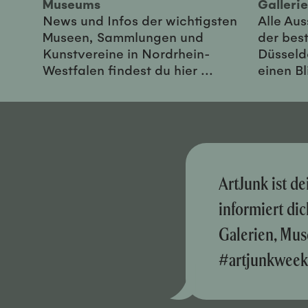
Museums
Galler
News und Infos der wichtigsten
Alle Au
Museen, Sammlungen und
der best
Kunstvereine in Nordrhein-
Düsseld
Westfalen findest du hier ...
einen Bl
ArtJunk ist d
informiert di
Galerien, Mus
#artjunkweek