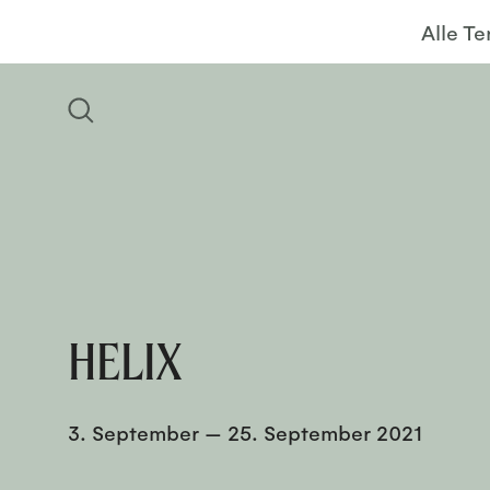
Alle T
HELIX
3. September
—
25. September 2021