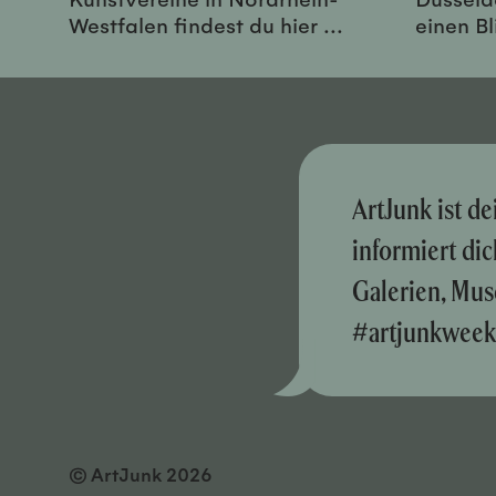
Westfalen findest du hier ...
einen Bl
ArtJunk ist d
informiert di
Galerien, Mus
#artjunkweek
© ArtJunk 2026