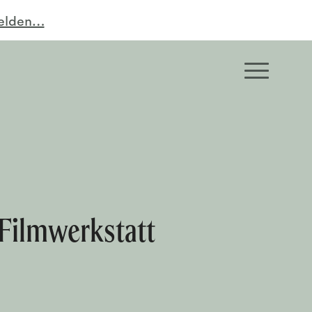
melden…
Filmwerkstatt