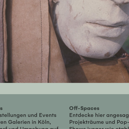
ies
Off-Spaces
sstellungen und Events
Entdecke hier angesag
en Galerien in Köln,
Projekträume und Pop
orf und Umgebung auf
Shows junger wie etabl