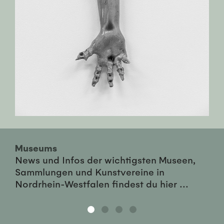
Museums
News und Infos der wichtigsten Museen,
Sammlungen und Kunstvereine in
Nordrhein-Westfalen findest du hier ...