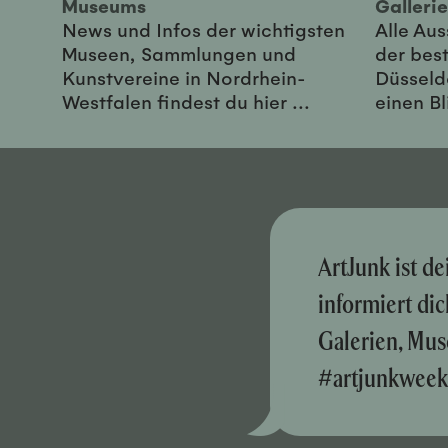
Museums
Galler
News und Infos der wichtigsten
Alle Au
Museen, Sammlungen und
der best
Kunstvereine in Nordrhein-
Düsseld
Westfalen findest du hier ...
einen Bl
ArtJunk ist d
informiert di
Galerien, Mus
#artjunkweek