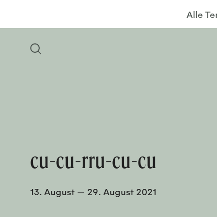
Alle T
cu-cu-rru-cu-cu
13. August
—
29. August 2021