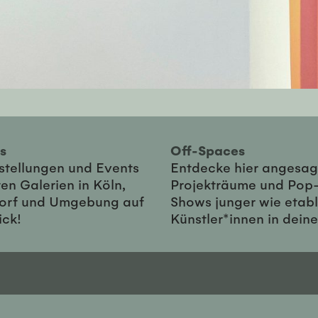
ies
Off-Spaces
sstellungen und Events
Entdecke hier angesag
en Galerien in Köln,
Projekträume und Pop
orf und Umgebung auf
Shows junger wie etabl
ick!
Künstler*innen in dein