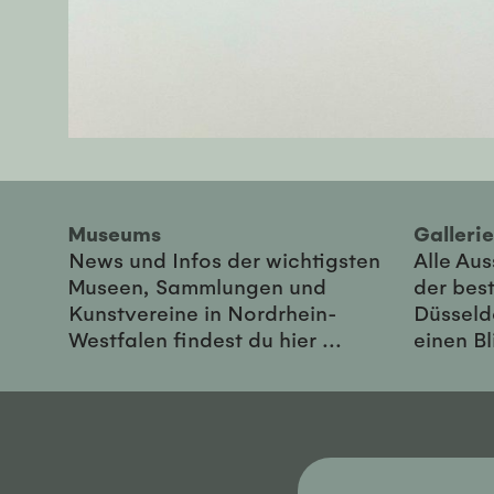
Museums
Galler
News und Infos der wichtigsten
Alle Au
Museen, Sammlungen und
der best
Kunstvereine in Nordrhein-
Düsseld
Westfalen findest du hier ...
einen Bl