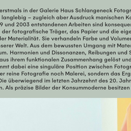
 erstmals in der Galerie Haus Schlangeneck Fotogr
und langlebig – zugleich aber Ausdruck manischen 
9 und 2003 entstandenen Arbeiten sind konsequen
o der fotografische Träger, das Papier und die e
k der Materialität. Sie verhandeln Farbe und Volum
serer Welt. Aus dem bewussten Umgang mit Mater
htum. Harmonien und Dissonanzen, Reibungen und
us ihrem funktionalen Zusammenhang gelöst und i
t dabei eine singuläre Position zwischen Fotograf
reine Fotografie noch Malerei, sondern das Erge
Die überwiegend im letzten Jahrzehnt des 20. Jah
ren. Als präzise Bilder der Konsummoderne besitzen