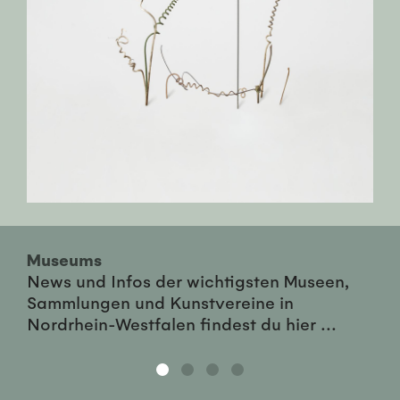
Museums
News und Infos der wichtigsten Museen,
Sammlungen und Kunstvereine in
Nordrhein-Westfalen findest du hier ...