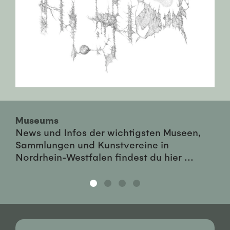
Museums
News und Infos der wichtigsten Museen,
Sammlungen und Kunstvereine in
Nordrhein-Westfalen findest du hier ...