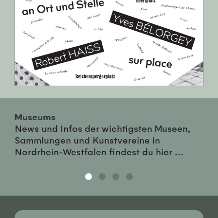
Museums
News und Infos der wichtigsten Museen,
Sammlungen und Kunstvereine in
Nordrhein-Westfalen findest du hier ...